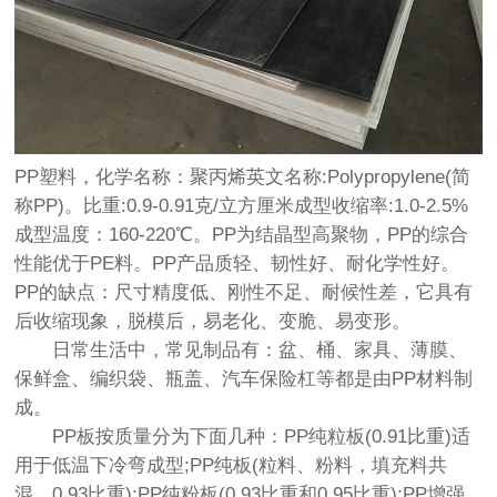
PP塑料，化学名称：聚丙烯英文名称:Polypropylene(简
称PP)。比重:0.9-0.91克/立方厘米成型收缩率:1.0-2.5%
成型温度：160-220℃。PP为结晶型高聚物，PP的综合
性能优于PE料。PP产品质轻、韧性好、耐化学性好。
PP的缺点：尺寸精度低、刚性不足、耐候性差，它具有
后收缩现象，脱模后，易老化、变脆、易变形。
日常生活中，常见制品有：盆、桶、家具、薄膜、
保鲜盒、编织袋、瓶盖、汽车保险杠等都是由PP材料制
成。
PP板按质量分为下面几种：PP纯粒板(0.91比重)适
用于低温下冷弯成型;PP纯板(粒料、粉料，填充料共
混，0.93比重);PP纯粉板(0.93比重和0.95比重);PP增强