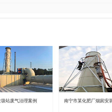
垃圾站废气治理案例
南宁市某化肥厂烟囱安